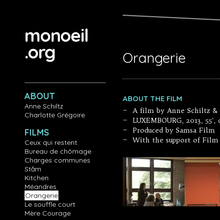
Aller au contenu principal
monoeil
.org
Orangerie
ABOUT
ABOUT THE FILM
Anne Schiltz
A film by Anne Schiltz &
—
Charlotte Grégoire
LUXEMBOURG, 2013, 55', 
—
Produced by Samsa Film
—
FILMS
With the support of Fil
—
Ceux qui restent
Bureau de chômage
Charges communes
Stăm
Kitchen
Méandres
Orangerie
Le souffle court
Mère Courage