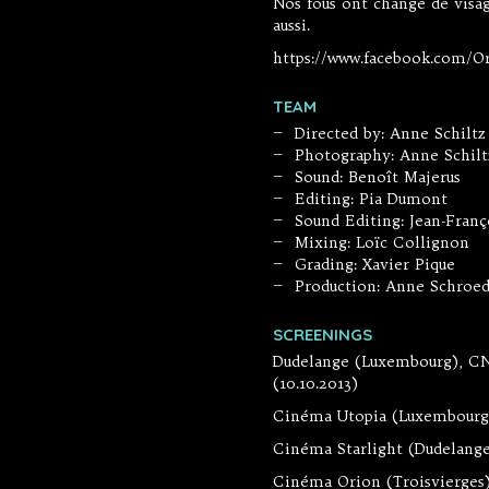
Nos fous ont changé de visage
aussi.
https://www.facebook.com/O
TEAM
Directed by: Anne Schiltz
—
Photography: Anne Schilt
—
Sound: Benoît Majerus
—
Editing: Pia Dumont
—
Sound Editing: Jean-Franç
—
Mixing: Loïc Collignon
—
Grading: Xavier Pique
—
Production: Anne Schroe
—
SCREENINGS
Dudelange (Luxembourg), CNA
(10.10.2013)
Cinéma Utopia (Luxembourg)
Cinéma Starlight (Dudelange)
Cinéma Orion (Troisvierges)