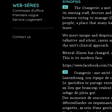
SYNOPSIS
WEB-SÉRIES
The Orangerie: a unit
EN
Commises d'office
its nursing staff, doctors and
Première vague
between trying to manage ill
Service Logement
people, a place that many ha
leave.
We meet unique and desperat
Contact us
talkative and silent, carers 
the unit's clinical approach.
Mental illness has changed, 
This is its modern face.
https://www.facebook.com/O
Orangerie : une unité 
FR
Luxembourg, son équipe de so
Le quotidien se partage entr
un lieu que beaucoup veulent 
refuge de plein gré.
Des moments de rencontre en
débrouillardes ou impuissant
soignées, au sein d’une gesti