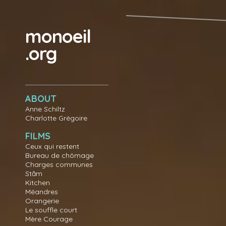
Aller au contenu principal
monoeil
.org
ABOUT
Anne Schiltz
Charlotte Grégoire
FILMS
Ceux qui restent
Bureau de chômage
Charges communes
Stăm
Kitchen
Méandres
Orangerie
Le souffle court
Mère Courage